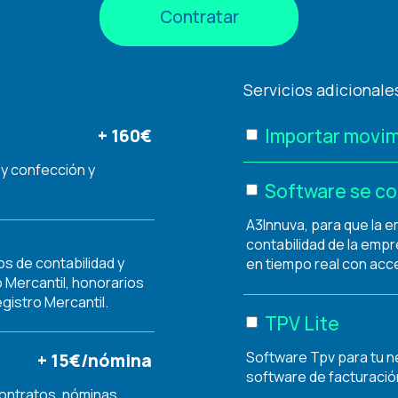
Contratar
Servicios adicionale
Importar movim
+ 160€
 y confección y
Software se co
A3Innuva, para que la 
contabilidad de la emp
os de contabilidad y
en tiempo real con acc
 Mercantil, honorarios
egistro Mercantil.
TPV Lite
Software Tpv para tu n
+ 15€/nómina
software de facturación
contratos, nóminas,