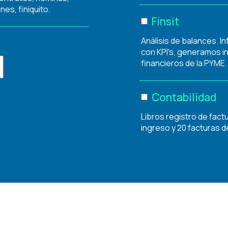
nes, finiquito.
Finsit
Anàlisis de balances. I
con KPI's, generamos i
financieros de la PYME.
Contabilidad
Libros registro de fact
ingreso y 20 facturas d