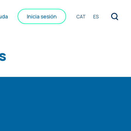
uda
Inicia sesión
CAT
ES
s