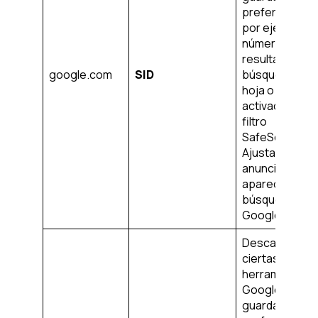
preferencias,
por ejemplo, e
número de
resultados de 
google.com
SID
búsqueda por
hoja o la
activación del
filtro
SafeSearch.
Ajusta los
anuncios que
aparecen en l
búsqueda de
Google.
Descargar
ciertas
herramientas 
Google y
guardar cierta