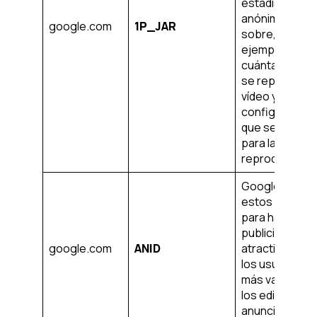
estadísticos
anónimos
google.com
1P_JAR
sobre, por
ejemplo,
cuántas vece
se reproduce 
vídeo y las
configuracion
que se utilizan
para la
reproducción.
Google utiliza
estos cookies
para hacer
publicidad má
google.com
ANID
atractiva para
los usuarios y
más valiosa pa
los editores y
anunciantes