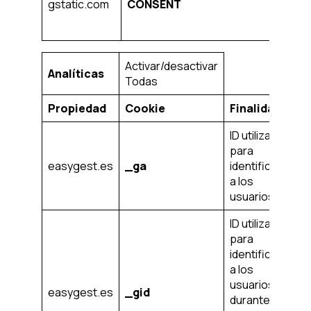
gstatic.com
CONSENT
d
G
Activar/desactivar
Analíticas
Todas
Propiedad
Cookie
Finalidad
Pl
ID utiliza
para
en
easygest.es
_ga
identificar
añ
a los
usuarios
ID utiliza
para
identificar
a los
usuarios
en
easygest.es
_gid
durante 24
ho