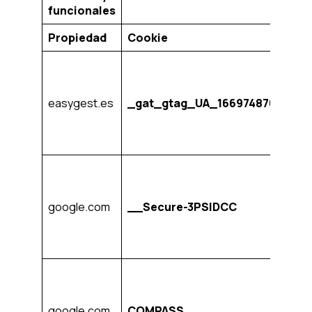
funcionales
Propiedad
Cookie
F
C
n
la
easygest.es
_gat_gtag_UA_166974876_2
l
s
s
C
n
la
google.com
__Secure-3PSIDCC
l
s
s
C
n
la
google.com
COMPASS