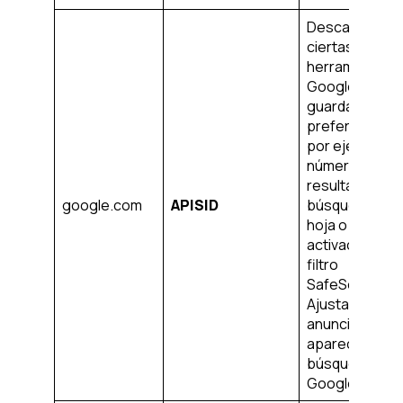
Descargar
ciertas
herramientas 
Google y
guardar cierta
preferencias,
por ejemplo, e
número de
resultados de 
google.com
APISID
búsqueda por
hoja o la
activación del
filtro
SafeSearch.
Ajusta los
anuncios que
aparecen en l
búsqueda de
Google.