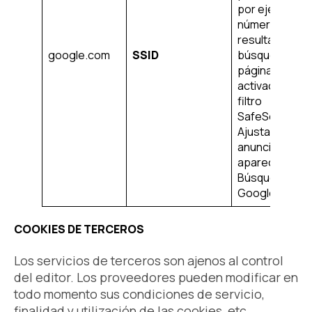
por ejemplo, e
número de
resultados de
google.com
SSID
búsqueda por
página o la
activación del
filtro
SafeSearch.
Ajusta los
anuncios que
aparecen en l
Búsqueda de
Google.
COOKIES DE TERCEROS
Los servicios de terceros son ajenos al control
del editor. Los proveedores pueden modificar en
todo momento sus condiciones de servicio,
finalidad y utilización de las cookies, etc.