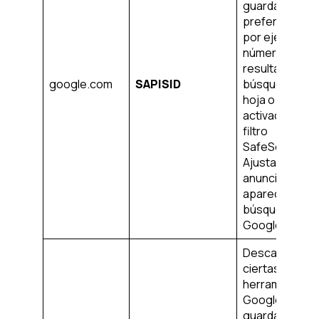
guardar cierta
preferencias,
por ejemplo, e
número de
resultados de 
google.com
SAPISID
búsqueda por
hoja o la
activación del
filtro
SafeSearch.
Ajusta los
anuncios que
aparecen en l
búsqueda de
Google.
Descargar
ciertas
herramientas 
Google y
guardar cierta