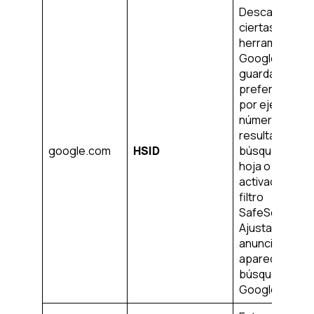
Descargar
ciertas
herramientas 
Google y
guardar cierta
preferencias,
por ejemplo, e
número de
resultados de 
google.com
HSID
búsqueda por
hoja o la
activación del
filtro
SafeSearch.
Ajusta los
anuncios que
aparecen en l
búsqueda de
Google.