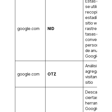
Estas cookies
se utilizan par
recopilar
estadísticas d
sitio web y
google.com
NID
rastrear las
tasas de
conversión y l
personalizaci
de anuncios d
Google
Análisis
agregado de l
google.com
OTZ
visitantes del
sitio
Descargar
ciertas
herramientas 
Google y