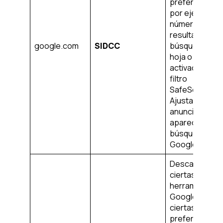
preferencias,
por ejemplo, e
número de
resultados de 
google.com
SIDCC
búsqueda por
hoja o la
activación del
filtro
SafeSearch.
Ajusta los
anuncios que
aparecen en l
búsqueda de
Google.
Descarga
ciertas
herramientas 
Google y guar
ciertas
preferencias,