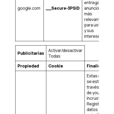
entregar
en
google.com
__Secure-3PSID
anuncios
añ
más
relevantes
para usted
y sus
intereses.
Activar/desactivar
Publicitarias
Todas
Propiedad
Cookie
Finalidad
Estas cookies
se establecen
través de víde
de youtube
incrustados.
Registran los
datos