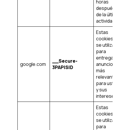
horas
después
de la última
actividad
Estas
cookies
se utilizan
para
entregar
__Secure-
en
google.com
anuncios
3PAPISID
añ
más
relevantes
para usted
y sus
intereses.
Estas
cookies
se utilizan
para