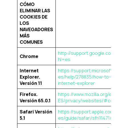
CÓMO
ELIMINAR LAS
COOKIES DE
LOS
NAVEGADORES
MÁS
COMUNES
http://support.google.com/chr
Chrome
hl=es
Internet
https://support.microsoft.com/e
Explorer.
es/help/278835/how-to-delete-co
Versión 11
internet-explorer
Firefox.
https://www.mozilla.org/es-
Versión 65.0.1
ES/privacy/websites/#cookies
Safari Versión
https://support.apple.com/es-
5.1
es/guide/safari/sfri11471/mac