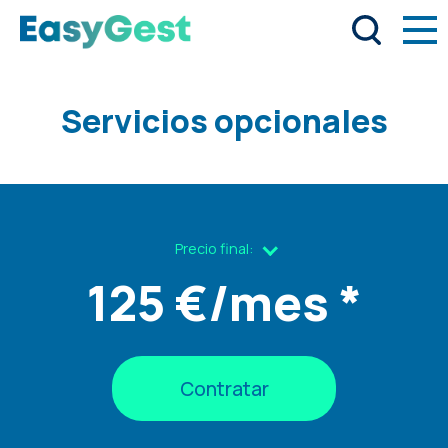
Servicios opcionales
Precio final:
125
Básico
cantidad
Contratar