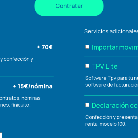
Contratar
Servicios adicionale
Importar movim
+ 70€
 y confección y
TPV Lite
Software Tpv para tu n
software de facturación
+ 15€/nómina
contratos, nóminas,
Declaración de 
nes, finiquito.
Confección y presentaci
renta, modelo 100.