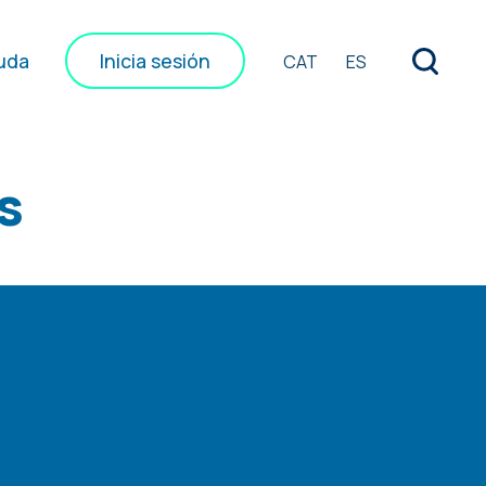
uda
Inicia sesión
CAT
ES
s