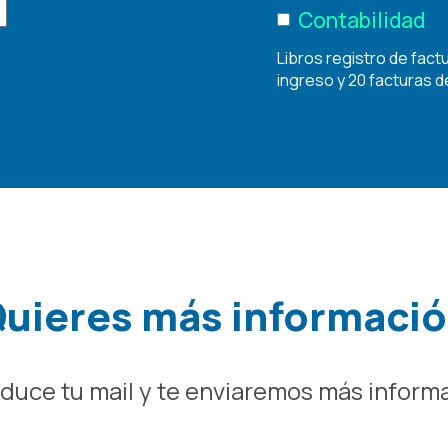
Contabilidad
Libros registro de fact
ingreso y 20 facturas d
uieres más informaci
oduce tu mail y te enviaremos más inform