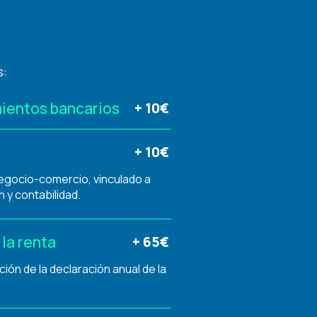
s:
ientos bancarios
+ 10€
+ 10€
egocio-comercio, vinculado a
 y contabilidad.
la renta
+ 65€
ón de la declaración anual de la