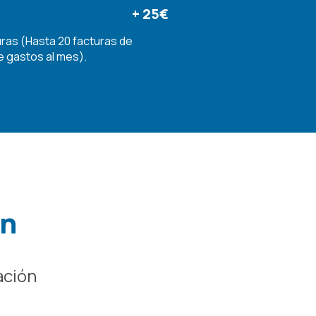
+ 25€
uras (Hasta 20 facturas de
e gastos al mes).
ón
ación