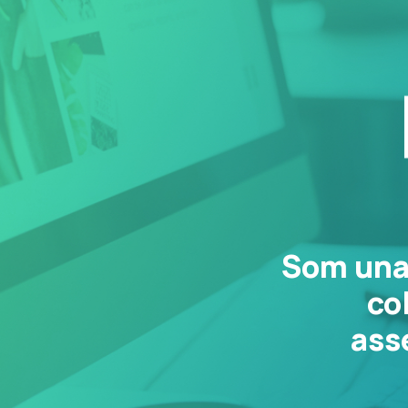
Som una 
co
ass