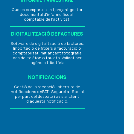
INFORME TRIMESTRAL
Que es comparteix mitjançant gestor
documental d’informe fiscal i
comptable de l’activitat.
DIGITALITZACIÓ DE FACTURES
Software de digitalització de factures.
Importació de fitxers a facturació o
comptabilitat, mitjançant fotografia
des del telèfon o tauleta. Validat per
l’agència tributària.
NOTIFICACIONS
Gestió de la recepció i obertura de
notificacions d’AEAT i Seguretat Social
per part del despatx i avís al client
d’aquesta notificació.