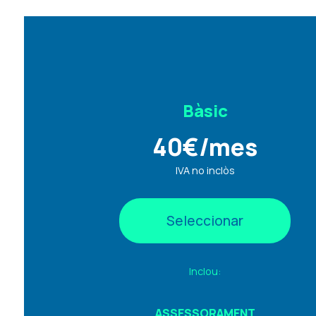
Bàsic
40
€
/mes
IVA no inclòs
Seleccionar
Inclou:
ASSESSORAMENT