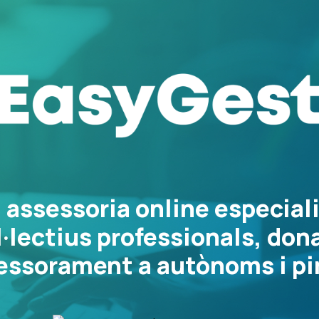
assessoria online especial
l·lectius professionals, don
essorament a autònoms i p