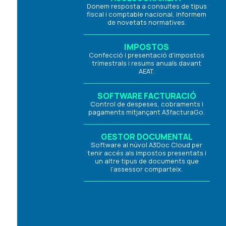
Donem resposta a consultes de tipus
fiscal i comptable nacional, informem
de novetats normatives.
IMPOSTOS
Confecció i presentació d’impostos
trimestrals i resums anuals davant
AEAT.
SOFTWARE FACTURACIÓ
Control de despeses, cobraments i
pagaments mitjançant A3facturaGo.
GESTOR DOCUMENTAL
Software al núvol A3Doc Cloud per
tenir accés als impostos presentats i
un altre tipus de documents que
l’assessor comparteix.