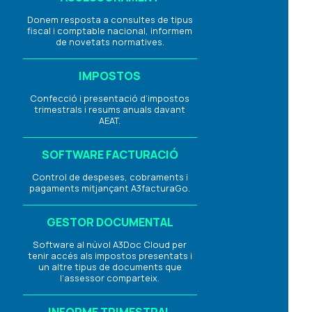
Donem resposta a consultes de tipus
fiscal i comptable nacional, informem
de novetats normatives.
IMPOSTOS
Confecció i presentació d’impostos
trimestrals i resums anuals davant
AEAT.
SOFTWARE FACTURACIÓ
Control de despeses, cobraments i
pagaments mitjançant A3facturaGo.
GESTOR DOCUMENTAL
Software al núvol A3Doc Cloud per
tenir accés als impostos presentats i
un altre tipus de documents que
l’assessor comparteix.