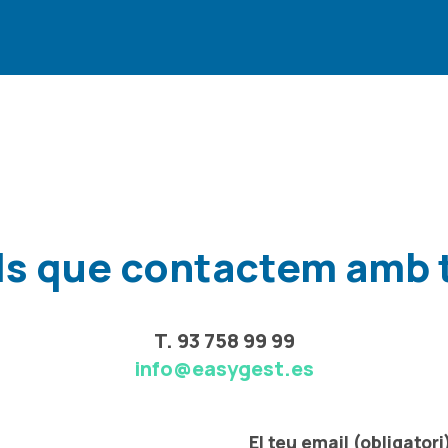
ls que contactem amb 
T. 93 758 99 99
info@easygest.es
El teu email (obligatori