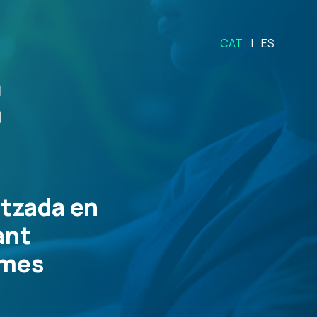
CAT
ES
itzada en
ant
imes