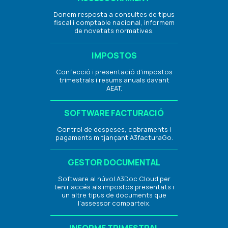
Donem resposta a consultes de tipus
fiscal i comptable nacional, informem
de novetats normatives.
IMPOSTOS
Confecció i presentació d’impostos
trimestrals i resums anuals davant
AEAT.
SOFTWARE FACTURACIÓ
Control de despeses, cobraments i
pagaments mitjançant A3facturaGo.
GESTOR DOCUMENTAL
Software al núvol A3Doc Cloud per
tenir accés als impostos presentats i
un altre tipus de documents que
l’assessor comparteix.