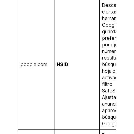
Descargar
ciertas
herramientas 
Google y
guardar cierta
preferencias,
por ejemplo, e
número de
resultados de 
google.com
HSID
búsqueda por
hoja o la
activación del
filtro
SafeSearch.
Ajusta los
anuncios que
aparecen en l
búsqueda de
Google.