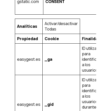
gstatic.com
CONSENT
d
G
Activar/desactivar
Analíticas
Todas
Propiedad
Cookie
Finalidad
Pl
ID utiliza
para
en
easygest.es
_ga
identificar
añ
a los
usuarios
ID utiliza
para
identificar
a los
usuarios
en
easygest.es
_gid
durante 24
ho