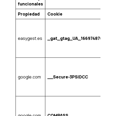
funcionales
Propiedad
Cookie
F
C
n
la
easygest.es
_gat_gtag_UA_166974876_2
l
s
s
C
n
la
google.com
__Secure-3PSIDCC
l
s
s
C
n
la
google.com
COMPASS