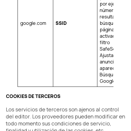
por ejemplo, e
número de
resultados de
google.com
SSID
búsqueda por
página o la
activación del
filtro
SafeSearch.
Ajusta los
anuncios que
aparecen en l
Búsqueda de
Google.
COOKIES DE TERCEROS
Los servicios de terceros son ajenos al control
del editor. Los proveedores pueden modificar en
todo momento sus condiciones de servicio,
finalidad y utilización de las cookies, etc.