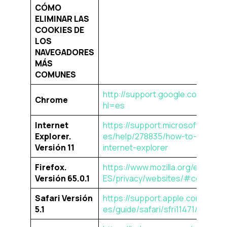
CÓMO
ELIMINAR LAS
COOKIES DE
LOS
NAVEGADORES
MÁS
COMUNES
http://support.google.com/chr
Chrome
hl=es
Internet
https://support.microsoft.com/e
Explorer.
es/help/278835/how-to-delete-co
Versión 11
internet-explorer
Firefox.
https://www.mozilla.org/es-
Versión 65.0.1
ES/privacy/websites/#cookies
Safari Versión
https://support.apple.com/es-
5.1
es/guide/safari/sfri11471/mac