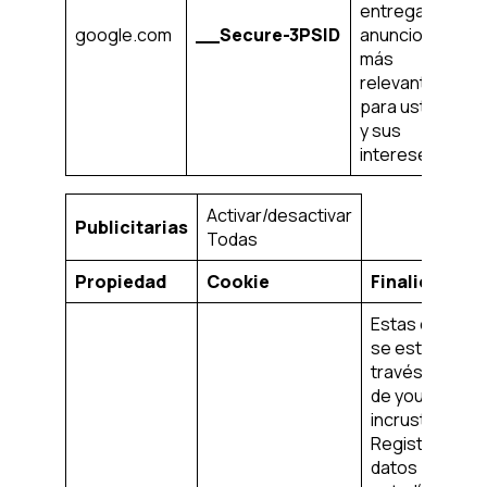
entregar
en
google.com
__Secure-3PSID
anuncios
añ
más
relevantes
para usted
y sus
intereses.
Activar/desactivar
Publicitarias
Todas
Propiedad
Cookie
Finalidad
Estas cookies
se establecen
través de víde
de youtube
incrustados.
Registran los
datos