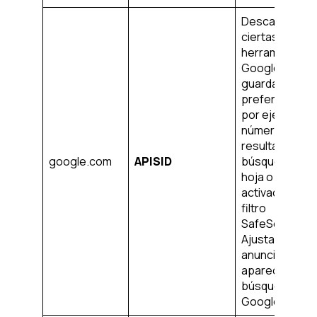
Descargar
ciertas
herramientas 
Google y
guardar cierta
preferencias,
por ejemplo, e
número de
resultados de 
google.com
APISID
búsqueda por
hoja o la
activación del
filtro
SafeSearch.
Ajusta los
anuncios que
aparecen en l
búsqueda de
Google.