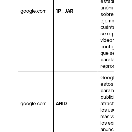
estadísticos
anónimos
google.com
1P_JAR
sobre, por
ejemplo,
cuántas vece
se reproduce 
vídeo y las
configuracion
que se utilizan
para la
reproducción.
Google utiliza
estos cookies
para hacer
publicidad má
google.com
ANID
atractiva para
los usuarios y
más valiosa pa
los editores y
anunciantes