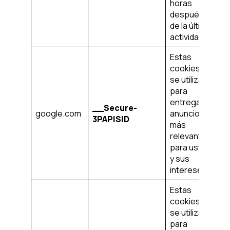
horas
después
de la última
actividad
Estas
cookies
se utilizan
para
entregar
__Secure-
en
google.com
anuncios
3PAPISID
añ
más
relevantes
para usted
y sus
intereses.
Estas
cookies
se utilizan
para