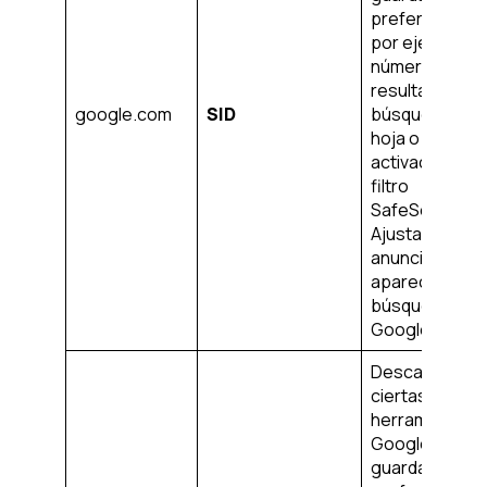
preferencias,
por ejemplo, e
número de
resultados de 
google.com
SID
búsqueda por
hoja o la
activación del
filtro
SafeSearch.
Ajusta los
anuncios que
aparecen en l
búsqueda de
Google.
Descargar
ciertas
herramientas 
Google y
guardar cierta