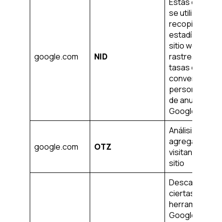
Estas cookies
se utilizan par
recopilar
estadísticas d
sitio web y
google.com
NID
rastrear las
tasas de
conversión y l
personalizaci
de anuncios d
Google
Análisis
agregado de l
google.com
OTZ
visitantes del
sitio
Descargar
ciertas
herramientas 
Google y