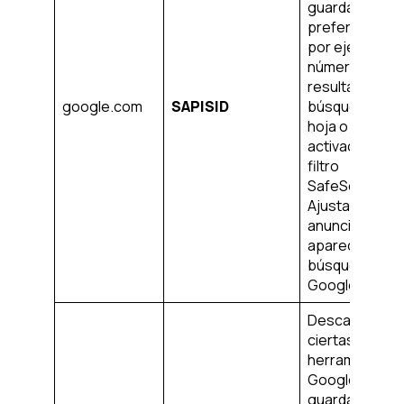
guardar cierta
preferencias,
por ejemplo, e
número de
resultados de 
google.com
SAPISID
búsqueda por
hoja o la
activación del
filtro
SafeSearch.
Ajusta los
anuncios que
aparecen en l
búsqueda de
Google.
Descargar
ciertas
herramientas 
Google y
guardar cierta