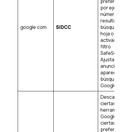
preferencias,
por ejemplo, e
número de
resultados de 
google.com
SIDCC
búsqueda por
hoja o la
activación del
filtro
SafeSearch.
Ajusta los
anuncios que
aparecen en l
búsqueda de
Google.
Descarga
ciertas
herramientas 
Google y guar
ciertas
preferencias,