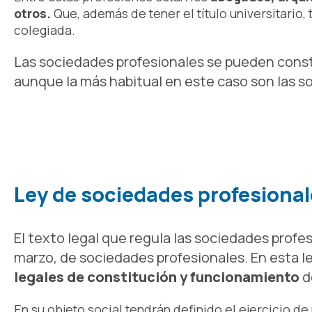
otros.
Que, además de tener el título universitario, 
colegiada.
Las sociedades profesionales se pueden const
aunque la más habitual en este caso son las s
Ley de sociedades profesiona
El texto legal que regula las sociedades profes
marzo, de sociedades profesionales. En esta l
legales de constitución y funcionamiento
d
En su objeto social tendrán definido el ejercicio d